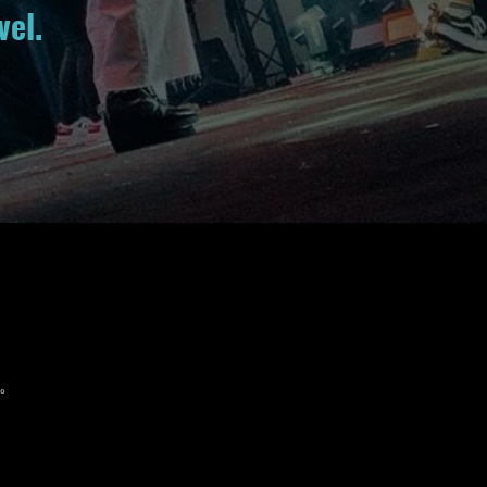
vel.
。