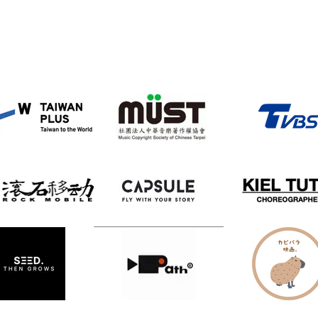
娛樂/媒體 Entertainment ＆ Media