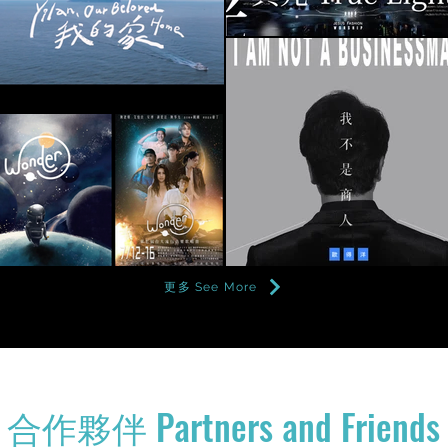
更多 See More
合作夥伴 Partners and Friends