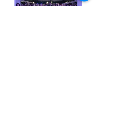
壯齡世代寶藏歌手大賽 長約評審｜
50+ Generation Singing Competition -
Recurring Judge
Read More
​天聲文創
首頁 Home
​關於 About
最新消息 What's News
專欄 Blog
服務項目
歌曲製作 TC Music
影視聲音製作 TC Sound