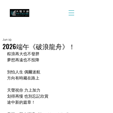
Jun 19
2026端午《破浪龍舟》！
粽浪再大也不發胖
夢想再遠也不投降
別怕人生 偶爾迷航
方向有時藏在路上
天聲祝你 力上加力 
划得再慢 也別忘記欣賞
途中新的篇章！