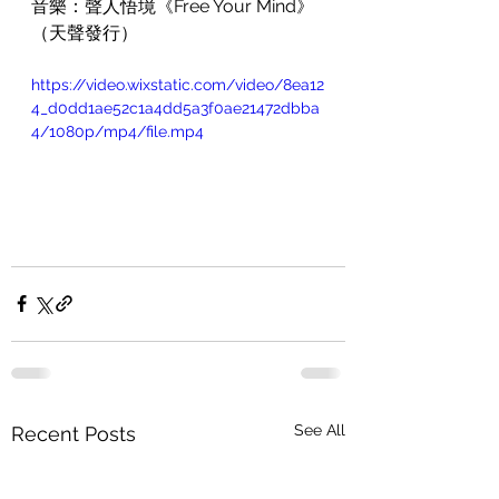
音樂：聲人悟境《Free Your Mind》
（天聲發行）
https://video.wixstatic.com/video/8ea12
4_d0dd1ae52c1a4dd5a3f0ae21472dbba
4/1080p/mp4/file.mp4
See All
Recent Posts