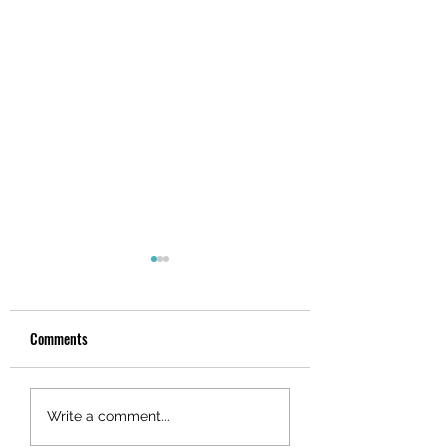
Comments
【天聲錄音室｜Podcast
🧧 2026 新春祝
Write a comment...
錄製現場】
一個勇敢前行的人