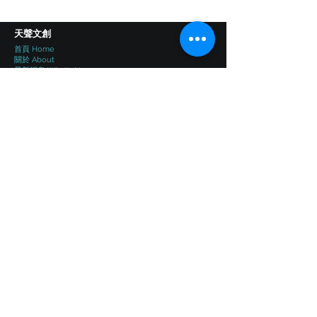
​天聲文創
首頁 Home
​關於 About
最新消息 What's News
專欄 Blog
服務項目
歌曲製作 TC Music
影視聲音製作 TC Sound
影像/平面製作 TC Pictures
翻譯口譯 TC Translation
錄音室/空間租借 Studio Rental
活動統籌 TC Stage
培育學院 TC Academy
作品總覽
作品總覽
Projects
Follow
聯絡資訊